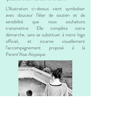
administratives, je serai heureuse 
L’illustration ci-dessus vient symboliser
d’échanger avec vous et de trouver 
avec douceur l’élan de soutien et de
sensibilité que nous souhaitons
ensemble les solutions les plus 
transmettre. Elle complète notre
adaptées.
démarche, sans se substituer à notre logo
officiel, et incarne visuellement
l’accompagnement proposé à la
Parent’Aise Atypique.